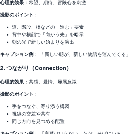
心理的効果
：希望、期待、冒険心を刺激
撮影のポイント
：
道、階段、橋などの「進む」要素
背中や横顔で「向かう先」を暗示
朝の光で新しい始まりを演出
キャプション例
： 「新しい朝が、新しい物語を運んでくる」
2. つながり（Connection）
心理的効果
：共感、愛情、帰属意識
撮影のポイント
：
手をつなぐ、寄り添う構図
視線の交差や共有
同じ方向を見つめる配置
キャプション例
： 「言葉はいらない。ただ、そばにいる」