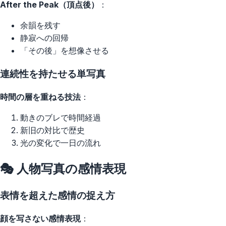
After the Peak（頂点後）
：
余韻を残す
静寂への回帰
「その後」を想像させる
連続性を持たせる単写真
時間の層を重ねる技法
：
動きのブレで時間経過
新旧の対比で歴史
光の変化で一日の流れ
🎭 人物写真の感情表現
表情を超えた感情の捉え方
顔を写さない感情表現
：