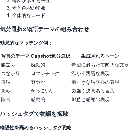
構図が示す物語性
光と色彩の印象
全体的なムード
気分選択×物語テーマの組み合わせ
効果的なマッチング例
：
写真のテーマ
Capshot気分選択
生成されるトーン
旅立ち
感動的
希望に満ちた前向きな文章
つながり
ロマンチック
温かく親密な表現
孤独
爽やか
前向きな独立心の表現
挑戦
かっこいい
力強く決意ある言葉
懐古
感動的
郷愁と感謝の表現
ハッシュタグで物語を拡散
物語性を高めるハッシュタグ戦略
：