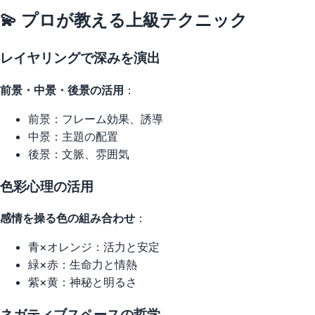
💫 プロが教える上級テクニック
レイヤリングで深みを演出
前景・中景・後景の活用
：
前景：フレーム効果、誘導
中景：主題の配置
後景：文脈、雰囲気
色彩心理の活用
感情を操る色の組み合わせ
：
青×オレンジ：活力と安定
緑×赤：生命力と情熱
紫×黄：神秘と明るさ
ネガティブスペースの哲学