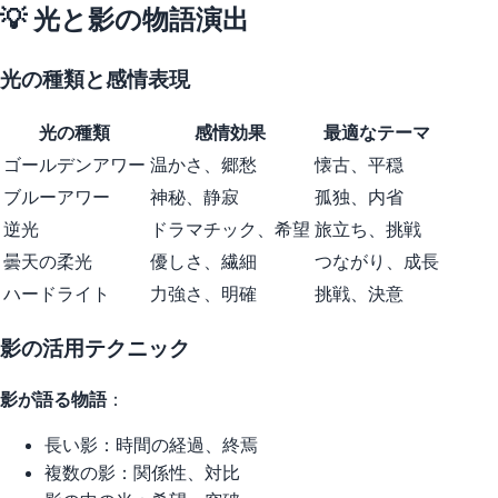
💡 光と影の物語演出
光の種類と感情表現
光の種類
感情効果
最適なテーマ
ゴールデンアワー
温かさ、郷愁
懐古、平穏
ブルーアワー
神秘、静寂
孤独、内省
逆光
ドラマチック、希望
旅立ち、挑戦
曇天の柔光
優しさ、繊細
つながり、成長
ハードライト
力強さ、明確
挑戦、決意
影の活用テクニック
影が語る物語
：
長い影：時間の経過、終焉
複数の影：関係性、対比