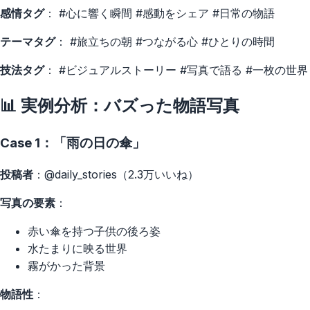
感情タグ
： #心に響く瞬間 #感動をシェア #日常の物語
テーマタグ
： #旅立ちの朝 #つながる心 #ひとりの時間
技法タグ
： #ビジュアルストーリー #写真で語る #一枚の世界
📊 実例分析：バズった物語写真
Case 1：「雨の日の傘」
投稿者
：@daily_stories（2.3万いいね）
写真の要素
：
赤い傘を持つ子供の後ろ姿
水たまりに映る世界
霧がかった背景
物語性
：