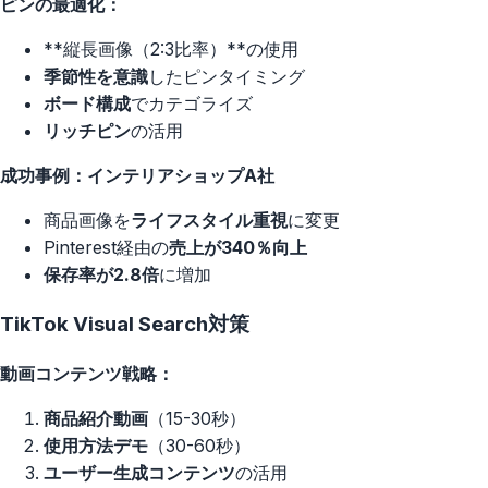
ピンの最適化：
**縦長画像（2:3比率）**の使用
季節性を意識
したピンタイミング
ボード構成
でカテゴライズ
リッチピン
の活用
成功事例：インテリアショップA社
商品画像を
ライフスタイル重視
に変更
Pinterest経由の
売上が340％向上
保存率が2.8倍
に増加
TikTok Visual Search対策
動画コンテンツ戦略：
商品紹介動画
（15-30秒）
使用方法デモ
（30-60秒）
ユーザー生成コンテンツ
の活用