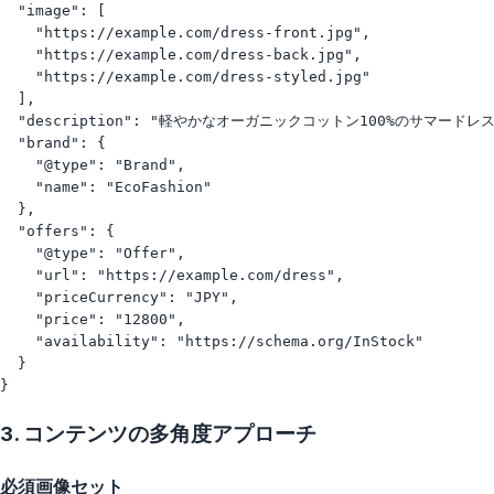
  "image": [

    "https://example.com/dress-front.jpg",

    "https://example.com/dress-back.jpg",

    "https://example.com/dress-styled.jpg"

  ],

  "description": "軽やかなオーガニックコットン100%のサマ
  "brand": {

    "@type": "Brand",

    "name": "EcoFashion"

  },

  "offers": {

    "@type": "Offer",

    "url": "https://example.com/dress",

    "priceCurrency": "JPY",

    "price": "12800",

    "availability": "https://schema.org/InStock"

  }

3. コンテンツの多角度アプローチ
必須画像セット