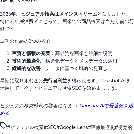
2025年、
ビジュアル検索はメインストリーム
となりました。
特に若年層消費者にとって、画像での商品検索は当たり前の行
動です。
成功のための3つの核心：
画質と情報の充実
：高品質な画像と詳細な説明
技術的最適化
：構造化データとメタデータの活用
継続的な改善
：データに基づく戦略の見直し
早期に取り組むほど
先行者利益
を得られます。Capshot AIを
活用して、今すぐビジュアル検索SEOを始めましょう。
ビジュアル検索時代の勝者になる →
Capshot AIで最適化を始
める
#
ビジュアル検索
#
SEO
#
Google Lens
#
画像最適化
#
視覚的