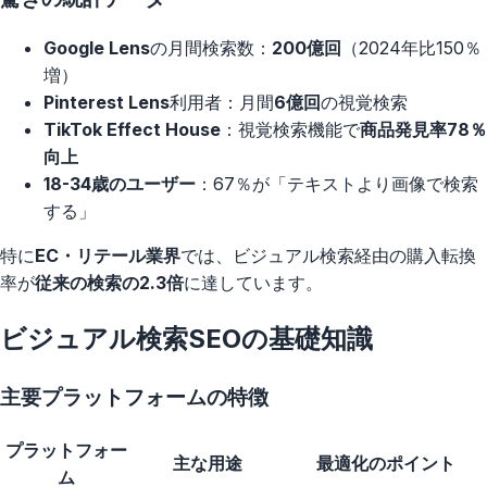
Google Lens
の月間検索数：
200億回
（2024年比150％
増）
Pinterest Lens
利用者：月間
6億回
の視覚検索
TikTok Effect House
：視覚検索機能で
商品発見率78％
向上
18-34歳のユーザー
：67％が「テキストより画像で検索
する」
特に
EC・リテール業界
では、ビジュアル検索経由の購入転換
率が
従来の検索の2.3倍
に達しています。
ビジュアル検索SEOの基礎知識
主要プラットフォームの特徴
プラットフォー
主な用途
最適化のポイント
ム