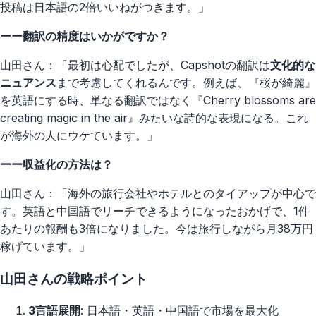
投稿は日本語の2倍いいねがつきます。」
ーー翻訳の精度はいかがですか？
山田さん：「最初は心配でしたが、Capshotの翻訳は
文化的な
ニュアンス
まで考慮してくれるんです。例えば、『桜が綺麗』
を英語にする時、単なる翻訳ではなく『Cherry blossoms are
creating magic in the air』みたいな詩的な表現になる。これ
が海外の人にウケています。」
ーー収益化の方法は？
山田さん：「海外の旅行会社やホテルとのタイアップが中心で
す。英語と中国語でリーチできるようになったおかげで、1件
あたりの報酬も3倍になりました。今は旅行しながら月38万円
稼げています。」
山田さんの戦略ポイント
3言語展開
: 日本語・英語・中国語で市場を最大化