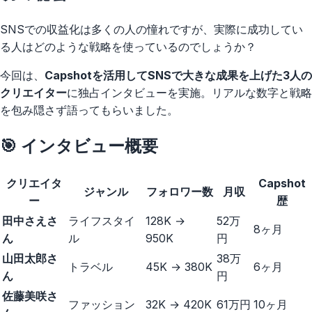
SNSでの収益化は多くの人の憧れですが、実際に成功してい
る人はどのような戦略を使っているのでしょうか？
今回は、
Capshotを活用してSNSで大きな成果を上げた3人の
クリエイター
に独占インタビューを実施。リアルな数字と戦略
を包み隠さず語ってもらいました。
🎯 インタビュー概要
クリエイタ
Capshot
ジャンル
フォロワー数
月収
ー
歴
田中さえさ
ライフスタイ
128K →
52万
8ヶ月
ん
ル
950K
円
山田太郎さ
38万
トラベル
45K → 380K
6ヶ月
ん
円
佐藤美咲さ
ファッション
32K → 420K
61万円
10ヶ月