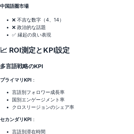
中国語圏市場
❌ 不吉な数字（4、14）
❌ 政治的な話題
✅ 縁起の良い表現
📈 ROI測定とKPI設定
多言語戦略のKPI
プライマリKPI
：
言語別フォロワー成長率
国別エンゲージメント率
クロスリージョンのシェア率
セカンダリKPI
：
言語別滞在時間