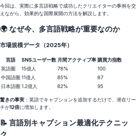
今回は、実際に多言語戦略で成功したクリエイターの事例を交
えながら、効果的な国際展開の方法を解説します。
🌍 なぜ今、多言語戦略が重要なのか
市場規模データ（2025年）
言語
SNSユーザー数
月間アクティブ率
購買力指数
英語圏
15億人
78%
100
中国語圏
11億人
85%
87
日本語圏
1.2億人
82%
95
驚きの事実
：英語でキャプションを追加するだけで、潜在リー
チが
12倍
に増加します。
📝 言語別キャプション最適化テクニッ
ク