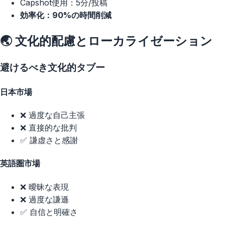
Capshot使用：5分/投稿
効率化：90%の時間削減
🌏 文化的配慮とローカライゼーション
避けるべき文化的タブー
日本市場
❌ 過度な自己主張
❌ 直接的な批判
✅ 謙虚さと感謝
英語圏市場
❌ 曖昧な表現
❌ 過度な謙遜
✅ 自信と明確さ