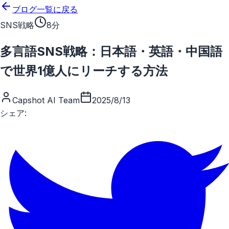
メインコンテンツにスキップ
ブログ一覧に戻る
SNS戦略
8分
多言語SNS戦略：日本語・英語・中国語
で世界1億人にリーチする方法
Capshot AI Team
2025/8/13
シェア: