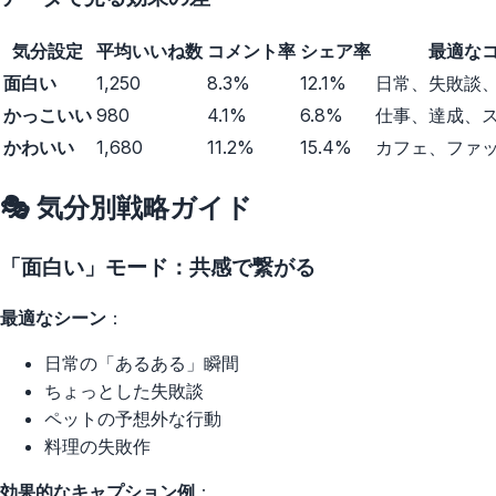
気分設定
平均いいね数
コメント率
シェア率
最適な
面白い
1,250
8.3%
12.1%
日常、失敗談
かっこいい
980
4.1%
6.8%
仕事、達成、
かわいい
1,680
11.2%
15.4%
カフェ、ファ
🎭 気分別戦略ガイド
「面白い」モード：共感で繋がる
最適なシーン
：
日常の「あるある」瞬間
ちょっとした失敗談
ペットの予想外な行動
料理の失敗作
効果的なキャプション例
：