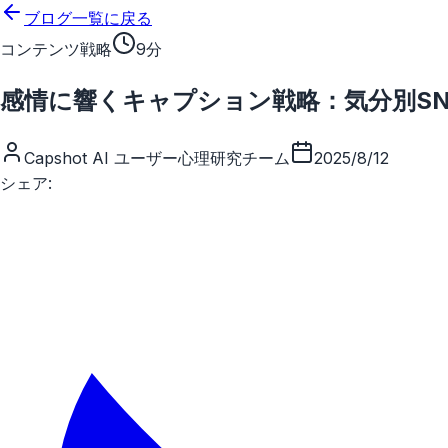
メインコンテンツにスキップ
ブログ一覧に戻る
コンテンツ戦略
9分
感情に響くキャプション戦略：気分別SN
Capshot AI ユーザー心理研究チーム
2025/8/12
シェア: