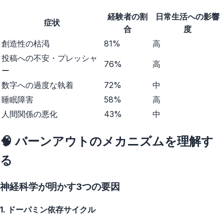
経験者の割
日常生活への影響
症状
合
度
創造性の枯渇
81%
高
投稿への不安・プレッシャ
76%
高
ー
数字への過度な執着
72%
中
睡眠障害
58%
高
人間関係の悪化
43%
中
🧠 バーンアウトのメカニズムを理解す
る
神経科学が明かす3つの要因
1. ドーパミン依存サイクル