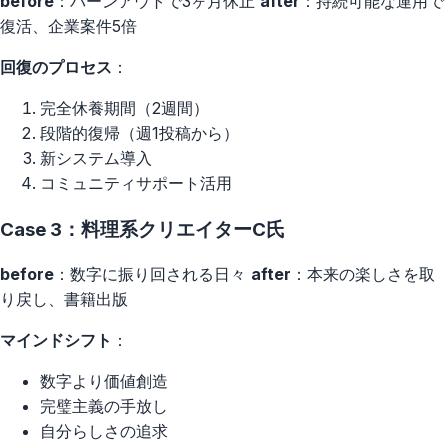
before
：バーンアウトで3ヶ月休止
after
：持続可能な運用で
復活、企業案件5倍
回復のプロセス
：
完全休養期間（2週間）
段階的復帰（週1投稿から）
新システム導入
コミュニティサポート活用
Case 3：料理系クリエイターC氏
before
：数字に振り回される日々
after
：本来の楽しさを取
り戻し、書籍出版
マインドシフト
：
数字より価値創造
完璧主義の手放し
自分らしさの追求