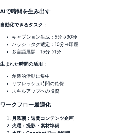
AIで時間を生み出す
自動化できるタスク
：
キャプション生成：5分→30秒
ハッシュタグ選定：10分→即座
多言語展開：15分→1分
生まれた時間の活用
：
創造的活動に集中
リフレッシュ時間の確保
スキルアップへの投資
ワークフロー最適化
月曜朝：週間コンテンツ企画
火曜：撮影・素材準備
水曜：Capshotで一括処理