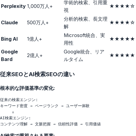
学術的検索、引用重
Perplexity
1,000万人+
★★★★☆
視
分析的検索、長文理
Claude
500万人+
★★★★☆
解
Microsoft統合、実
Bing AI
1億人+
★★★★★
用性
Google
Google統合、リア
2億人+
★★★★★
Bard
ルタイム
従来SEOとAI検索SEOの違い
根本的な評価基準の変化:
従来の検索エンジン:

キーワード密度 → ページランク → ユーザー体験

　　　↓

AI検索エンジン:

AI検索で重視される要素: