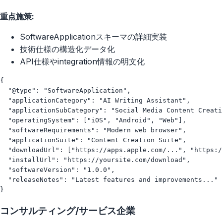
重点施策:
SoftwareApplicationスキーマの詳細実装
技術仕様の構造化データ化
API仕様やintegration情報の明文化
{

  "@type": "SoftwareApplication",

  "applicationCategory": "AI Writing Assistant",

  "applicationSubCategory": "Social Media Content Creati
  "operatingSystem": ["iOS", "Android", "Web"],

  "softwareRequirements": "Modern web browser",

  "applicationSuite": "Content Creation Suite",

  "downloadUrl": ["https://apps.apple.com/...", "https:/
  "installUrl": "https://yoursite.com/download",

  "softwareVersion": "1.0.0",

  "releaseNotes": "Latest features and improvements..."

コンサルティング/サービス企業