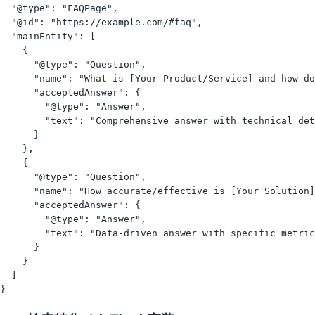
  "@type": "FAQPage",

  "@id": "https://example.com/#faq",

  "mainEntity": [

    {

      "@type": "Question",

      "name": "What is [Your Product/Service] and how do
      "acceptedAnswer": {

        "@type": "Answer",

        "text": "Comprehensive answer with technical det
      }

    },

    {

      "@type": "Question", 

      "name": "How accurate/effective is [Your Solution]
      "acceptedAnswer": {

        "@type": "Answer",

        "text": "Data-driven answer with specific metric
      }

    }

  ]
