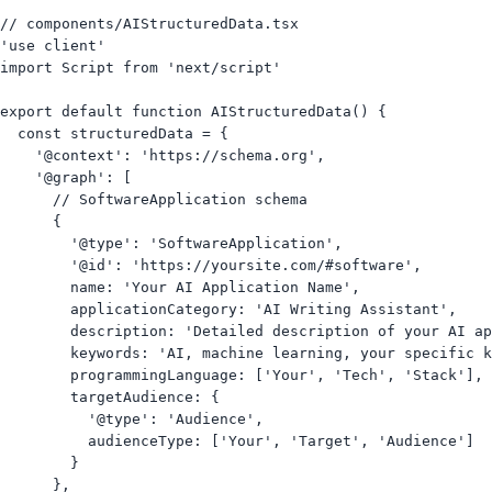
// components/AIStructuredData.tsx

'use client'

import Script from 'next/script'

export default function AIStructuredData() {

  const structuredData = {

    '@context': 'https://schema.org',

    '@graph': [

      // SoftwareApplication schema

      {

        '@type': 'SoftwareApplication',

        '@id': 'https://yoursite.com/#software',

        name: 'Your AI Application Name',

        applicationCategory: 'AI Writing Assistant',

        description: 'Detailed description of your AI ap
        keywords: 'AI, machine learning, your specific k
        programmingLanguage: ['Your', 'Tech', 'Stack'],

        targetAudience: {

          '@type': 'Audience',

          audienceType: ['Your', 'Target', 'Audience']

        }

      },
