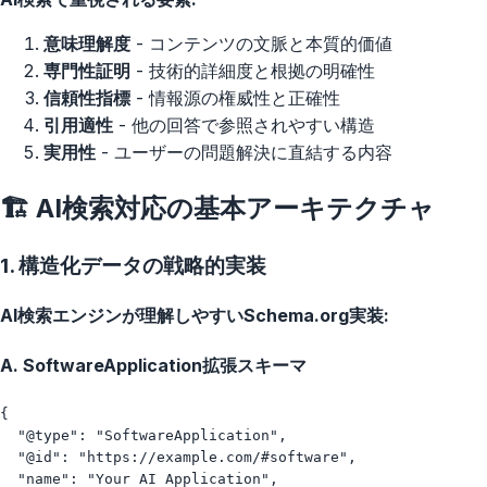
意味理解度
- コンテンツの文脈と本質的価値
専門性証明
- 技術的詳細度と根拠の明確性
信頼性指標
- 情報源の権威性と正確性
引用適性
- 他の回答で参照されやすい構造
実用性
- ユーザーの問題解決に直結する内容
🏗️ AI検索対応の基本アーキテクチャ
1. 構造化データの戦略的実装
AI検索エンジンが理解しやすいSchema.org実装:
A. SoftwareApplication拡張スキーマ
{

  "@type": "SoftwareApplication",

  "@id": "https://example.com/#software",

  "name": "Your AI Application",
