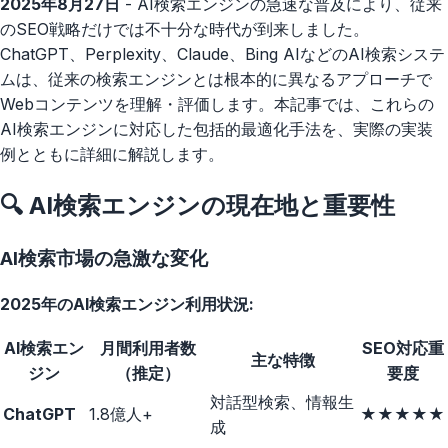
2025年8月27日
- AI検索エンジンの急速な普及により、従来
のSEO戦略だけでは不十分な時代が到来しました。
ChatGPT、Perplexity、Claude、Bing AIなどのAI検索システ
ムは、従来の検索エンジンとは根本的に異なるアプローチで
Webコンテンツを理解・評価します。本記事では、これらの
AI検索エンジンに対応した包括的最適化手法を、実際の実装
例とともに詳細に解説します。
🔍 AI検索エンジンの現在地と重要性
AI検索市場の急激な変化
2025年のAI検索エンジン利用状況:
AI検索エン
月間利用者数
SEO対応重
主な特徴
ジン
（推定）
要度
対話型検索、情報生
ChatGPT
1.8億人+
★★★★★
成