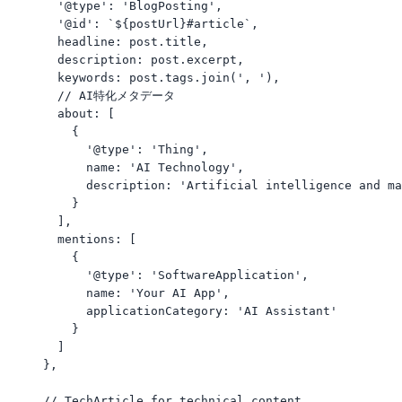
        '@type': 'BlogPosting',

        '@id': `${postUrl}#article`,

        headline: post.title,

        description: post.excerpt,

        keywords: post.tags.join(', '),

        // AI特化メタデータ

        about: [

          {

            '@type': 'Thing',

            name: 'AI Technology',

            description: 'Artificial intelligence and ma
          }

        ],

        mentions: [

          {

            '@type': 'SoftwareApplication',

            name: 'Your AI App',

            applicationCategory: 'AI Assistant'

          }

        ]

      },

      // TechArticle for technical content
