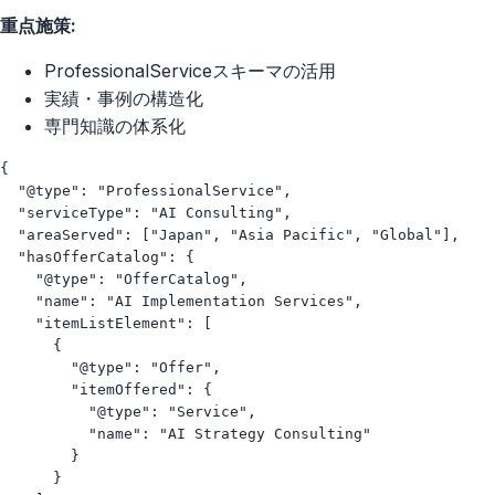
重点施策:
ProfessionalServiceスキーマの活用
実績・事例の構造化
専門知識の体系化
{

  "@type": "ProfessionalService",

  "serviceType": "AI Consulting",

  "areaServed": ["Japan", "Asia Pacific", "Global"],

  "hasOfferCatalog": {

    "@type": "OfferCatalog", 

    "name": "AI Implementation Services",

    "itemListElement": [

      {

        "@type": "Offer",

        "itemOffered": {

          "@type": "Service",

          "name": "AI Strategy Consulting"

        }

      }
