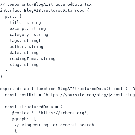
// components/BlogAIStructuredData.tsx

interface BlogAIStructuredDataProps {

  post: {

    title: string

    excerpt: string

    category: string

    tags: string[]

    author: string

    date: string

    readingTime: string

    slug: string

  }

}

export default function BlogAIStructuredData({ post }: B
  const postUrl = `https://yoursite.com/blog/${post.slug
  const structuredData = {

    '@context': 'https://schema.org',

    '@graph': [

      // BlogPosting for general search

      {
