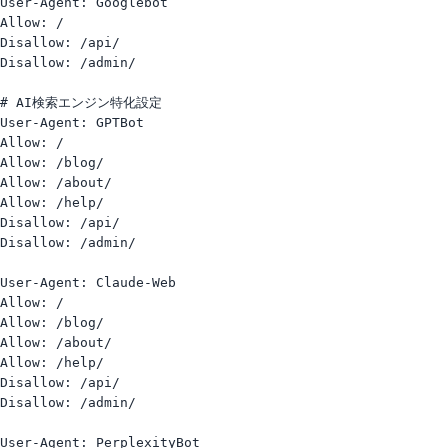
User-Agent: Googlebot

Allow: /

Disallow: /api/

Disallow: /admin/

# AI検索エンジン特化設定

User-Agent: GPTBot

Allow: /

Allow: /blog/

Allow: /about/

Allow: /help/

Disallow: /api/

Disallow: /admin/

User-Agent: Claude-Web

Allow: /

Allow: /blog/

Allow: /about/

Allow: /help/

Disallow: /api/

Disallow: /admin/

User-Agent: PerplexityBot
