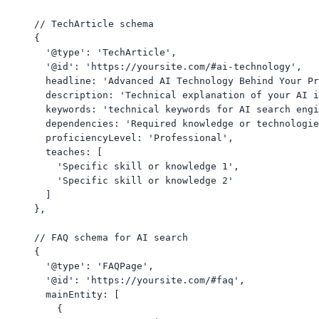
      // TechArticle schema

      {

        '@type': 'TechArticle',

        '@id': 'https://yoursite.com/#ai-technology',

        headline: 'Advanced AI Technology Behind Your Pr
        description: 'Technical explanation of your AI i
        keywords: 'technical keywords for AI search engi
        dependencies: 'Required knowledge or technologie
        proficiencyLevel: 'Professional',

        teaches: [

          'Specific skill or knowledge 1',

          'Specific skill or knowledge 2'

        ]

      },

      // FAQ schema for AI search

      {

        '@type': 'FAQPage',

        '@id': 'https://yoursite.com/#faq',

        mainEntity: [

          {
