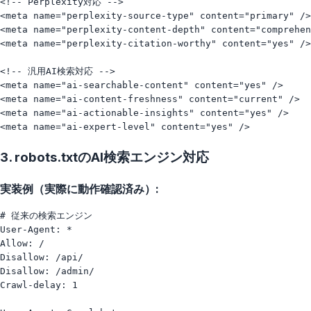
<!-- Perplexity対応 -->

<meta name="perplexity-source-type" content="primary" />

<meta name="perplexity-content-depth" content="comprehen
<meta name="perplexity-citation-worthy" content="yes" />

<!-- 汎用AI検索対応 -->

<meta name="ai-searchable-content" content="yes" />

<meta name="ai-content-freshness" content="current" />

<meta name="ai-actionable-insights" content="yes" />

3. robots.txtのAI検索エンジン対応
実装例（実際に動作確認済み）:
# 従来の検索エンジン

User-Agent: *

Allow: /

Disallow: /api/

Disallow: /admin/

Crawl-delay: 1
