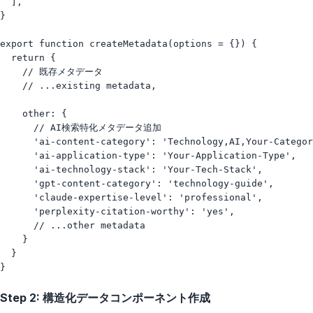
  ],

}

export function createMetadata(options = {}) {

  return {

    // 既存メタデータ

    // ...existing metadata,

    other: {

      // AI検索特化メタデータ追加

      'ai-content-category': 'Technology,AI,Your-Categor
      'ai-application-type': 'Your-Application-Type',

      'ai-technology-stack': 'Your-Tech-Stack',

      'gpt-content-category': 'technology-guide',

      'claude-expertise-level': 'professional',

      'perplexity-citation-worthy': 'yes',

      // ...other metadata

    }

  }

Step 2: 構造化データコンポーネント作成