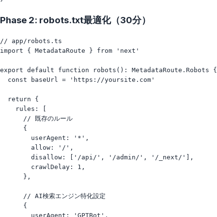
Phase 2: robots.txt最適化（30分）
// app/robots.ts

import { MetadataRoute } from 'next'

export default function robots(): MetadataRoute.Robots {

  const baseUrl = 'https://yoursite.com'

  return {

    rules: [

      // 既存のルール

      {

        userAgent: '*',

        allow: '/',

        disallow: ['/api/', '/admin/', '/_next/'],

        crawlDelay: 1,

      },

      // AI検索エンジン特化設定

      {

        userAgent: 'GPTBot',
