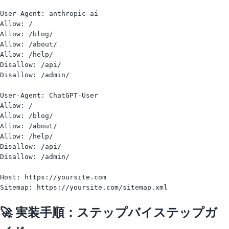
User-Agent: anthropic-ai

Allow: /

Allow: /blog/

Allow: /about/

Allow: /help/

Disallow: /api/

Disallow: /admin/

User-Agent: ChatGPT-User

Allow: /

Allow: /blog/

Allow: /about/

Allow: /help/

Disallow: /api/

Disallow: /admin/

Host: https://yoursite.com

🚀 実装手順：ステップバイステップガ