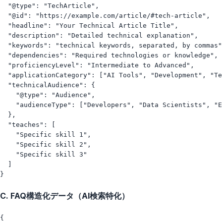
  "@type": "TechArticle",

  "@id": "https://example.com/article/#tech-article",

  "headline": "Your Technical Article Title",

  "description": "Detailed technical explanation",

  "keywords": "technical keywords, separated, by commas"
  "dependencies": "Required technologies or knowledge",

  "proficiencyLevel": "Intermediate to Advanced",

  "applicationCategory": ["AI Tools", "Development", "Te
  "technicalAudience": {

    "@type": "Audience",

    "audienceType": ["Developers", "Data Scientists", "E
  },

  "teaches": [

    "Specific skill 1",

    "Specific skill 2", 

    "Specific skill 3"

  ]

C. FAQ構造化データ（AI検索特化）
{
