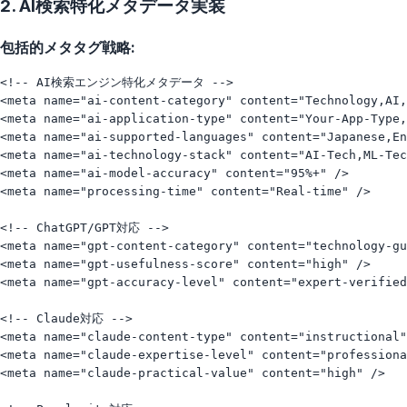
2. AI検索特化メタデータ実装
包括的メタタグ戦略:
<!-- AI検索エンジン特化メタデータ -->

<meta name="ai-content-category" content="Technology,AI,
<meta name="ai-application-type" content="Your-App-Type,
<meta name="ai-supported-languages" content="Japanese,En
<meta name="ai-technology-stack" content="AI-Tech,ML-Tec
<meta name="ai-model-accuracy" content="95%+" />

<meta name="processing-time" content="Real-time" />

<!-- ChatGPT/GPT対応 -->

<meta name="gpt-content-category" content="technology-gu
<meta name="gpt-usefulness-score" content="high" />

<meta name="gpt-accuracy-level" content="expert-verified
<!-- Claude対応 -->

<meta name="claude-content-type" content="instructional"
<meta name="claude-expertise-level" content="professiona
<meta name="claude-practical-value" content="high" />
