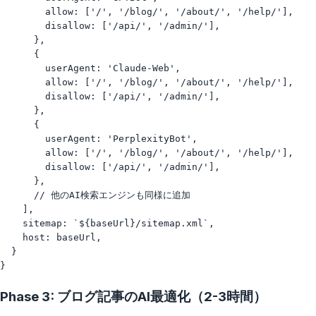
        allow: ['/', '/blog/', '/about/', '/help/'],

        disallow: ['/api/', '/admin/'],

      },

      {

        userAgent: 'Claude-Web', 

        allow: ['/', '/blog/', '/about/', '/help/'],

        disallow: ['/api/', '/admin/'],

      },

      {

        userAgent: 'PerplexityBot',

        allow: ['/', '/blog/', '/about/', '/help/'],

        disallow: ['/api/', '/admin/'],

      },

      // 他のAI検索エンジンも同様に追加

    ],

    sitemap: `${baseUrl}/sitemap.xml`,

    host: baseUrl,

  }

Phase 3: ブログ記事のAI最適化（2-3時間）