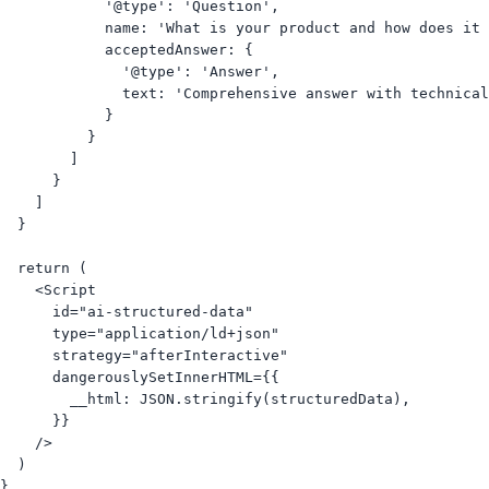
            '@type': 'Question',

            name: 'What is your product and how does it 
            acceptedAnswer: {

              '@type': 'Answer',

              text: 'Comprehensive answer with technical
            }

          }

        ]

      }

    ]

  }

  return (

    <Script

      id="ai-structured-data"

      type="application/ld+json"

      strategy="afterInteractive"

      dangerouslySetInnerHTML={{

        __html: JSON.stringify(structuredData),

      }}

    />

  )
