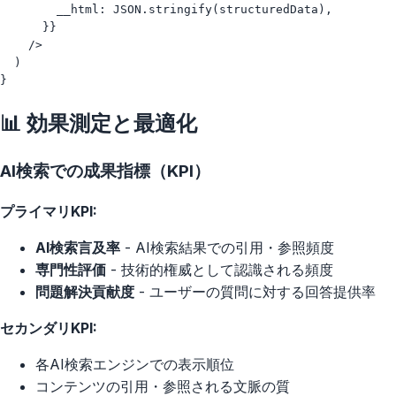
        __html: JSON.stringify(structuredData),

      }}

    />

  )

📊 効果測定と最適化
AI検索での成果指標（KPI）
プライマリKPI:
AI検索言及率
- AI検索結果での引用・参照頻度
専門性評価
- 技術的権威として認識される頻度
問題解決貢献度
- ユーザーの質問に対する回答提供率
セカンダリKPI:
各AI検索エンジンでの表示順位
コンテンツの引用・参照される文脈の質