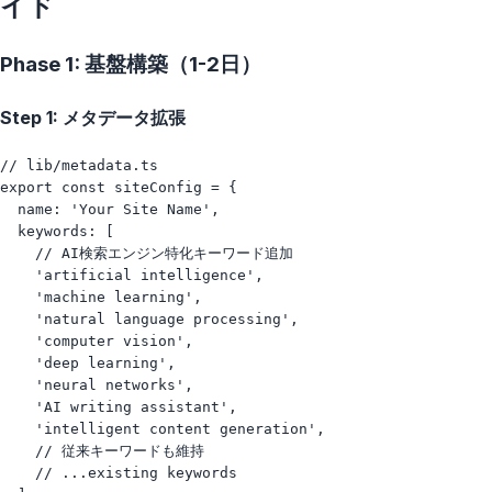
イド
Phase 1: 基盤構築（1-2日）
Step 1: メタデータ拡張
// lib/metadata.ts

export const siteConfig = {

  name: 'Your Site Name',

  keywords: [

    // AI検索エンジン特化キーワード追加

    'artificial intelligence',

    'machine learning', 

    'natural language processing',

    'computer vision',

    'deep learning',

    'neural networks',

    'AI writing assistant',

    'intelligent content generation',

    // 従来キーワードも維持

    // ...existing keywords
