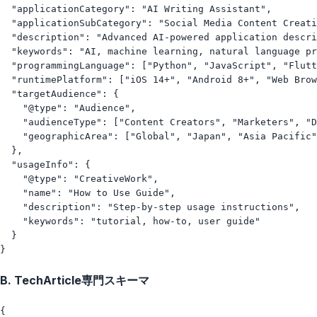
  "applicationCategory": "AI Writing Assistant",

  "applicationSubCategory": "Social Media Content Creati
  "description": "Advanced AI-powered application descri
  "keywords": "AI, machine learning, natural language pr
  "programmingLanguage": ["Python", "JavaScript", "Flutt
  "runtimePlatform": ["iOS 14+", "Android 8+", "Web Brow
  "targetAudience": {

    "@type": "Audience",

    "audienceType": ["Content Creators", "Marketers", "D
    "geographicArea": ["Global", "Japan", "Asia Pacific"
  },

  "usageInfo": {

    "@type": "CreativeWork",

    "name": "How to Use Guide",

    "description": "Step-by-step usage instructions",

    "keywords": "tutorial, how-to, user guide"

  }

B. TechArticle専門スキーマ
{
