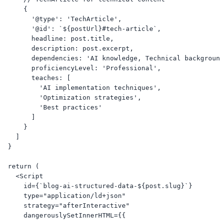
      {

        '@type': 'TechArticle',

        '@id': `${postUrl}#tech-article`, 

        headline: post.title,

        description: post.excerpt,

        dependencies: 'AI knowledge, Technical backgroun
        proficiencyLevel: 'Professional',

        teaches: [

          'AI implementation techniques',

          'Optimization strategies',

          'Best practices'

        ]

      }

    ]

  }

  return (

    <Script

      id={`blog-ai-structured-data-${post.slug}`}

      type="application/ld+json"

      strategy="afterInteractive"

      dangerouslySetInnerHTML={{
