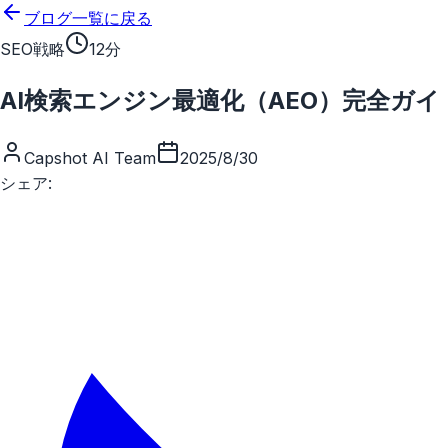
メインコンテンツにスキップ
ブログ一覧に戻る
SEO戦略
12分
AI検索エンジン最適化（AEO）完全ガイド
Capshot AI Team
2025/8/30
シェア: